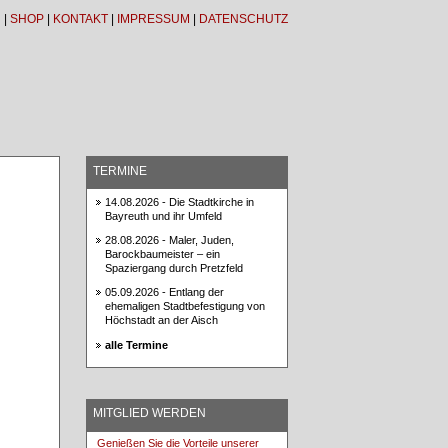
N
|
SHOP
|
KONTAKT
|
IMPRESSUM
|
DATENSCHUTZ
TERMINE
14.08.2026 -
Die Stadtkirche in
Bayreuth und ihr Umfeld
28.08.2026 -
Maler, Juden,
Barockbaumeister – ein
Spaziergang durch Pretzfeld
05.09.2026 -
Entlang der
ehemaligen Stadtbefestigung von
Höchstadt an der Aisch
alle Termine
MITGLIED WERDEN
Genießen Sie die Vorteile unserer