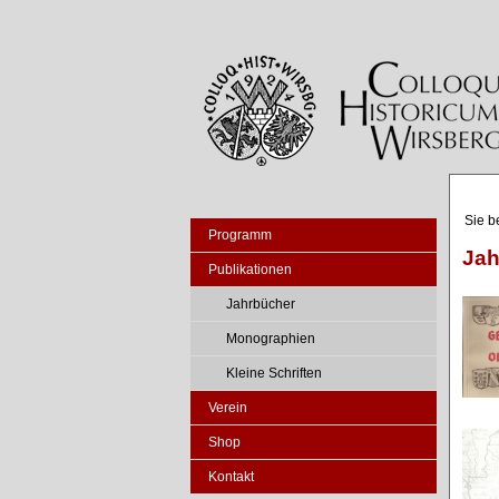
Sie b
Programm
Jah
Publikationen
Jahrbücher
Monographien
Kleine Schriften
Verein
Shop
Kontakt