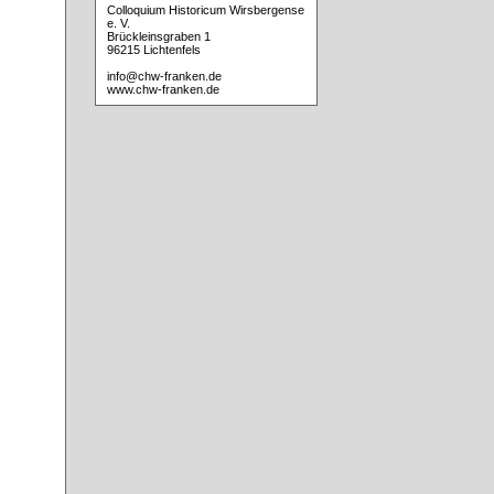
Colloquium Historicum Wirsbergense
e. V.
Brückleinsgraben 1
96215 Lichtenfels
info@chw-franken.de
www.chw-franken.de