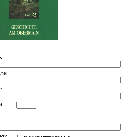
:
ame:
e:
t:
l:
ied?: