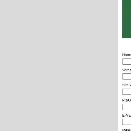
Name
Vorn
Straß
Plz/Or
E-Mai
Mitgl