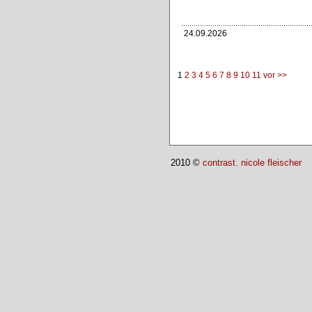
24.09.2026
1
2
3
4
5
6
7
8
9
10
11
vor >>
2010 ©
contrast. nicole fleischer